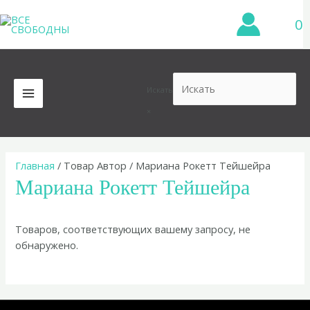
Перейти
0
к
содержимому
Искать
MAIN
×
MENU
Главная
/ Товар Автор / Мариана Рокетт Тейшейра
Мариана Рокетт Тейшейра
Товаров, соответствующих вашему запросу, не
обнаружено.