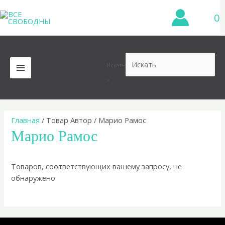
Перейти
0
к
содержимому
Искать
MAIN
×
MENU
Главная
/ Товар Автор / Марио Рамос
Марио Рамос
Товаров, соответствующих вашему запросу, не
обнаружено.