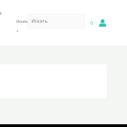
ы
Искать
0
×