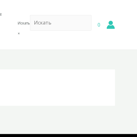
ы
Искать
0
×