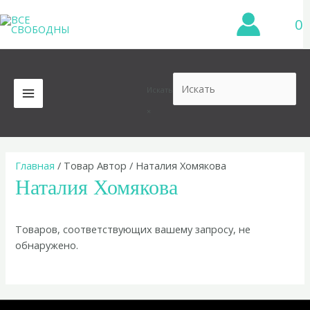
Перейти
0
к
содержимому
Искать
MAIN
×
MENU
Главная
/ Товар Автор / Наталия Хомякова
Наталия Хомякова
Товаров, соответствующих вашему запросу, не
обнаружено.