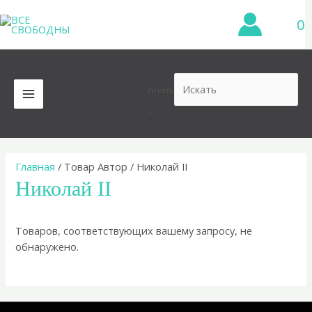
Перейти
0
к
содержимому
Искать
MAIN
×
MENU
Главная
/ Товар Автор / Николай II
Николай II
Товаров, соответствующих вашему запросу, не
обнаружено.