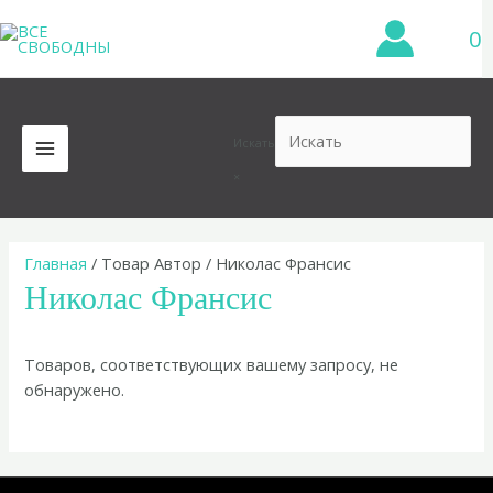
Перейти
0
к
содержимому
Искать
MAIN
×
MENU
Главная
/ Товар Автор / Николас Франсис
Николас Франсис
Товаров, соответствующих вашему запросу, не
обнаружено.