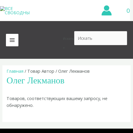
Перейти
0
к
содержимому
Искать
MAIN
×
MENU
Главная
/ Товар Автор / Олег Лекманов
Олег Лекманов
Товаров, соответствующих вашему запросу, не
обнаружено.