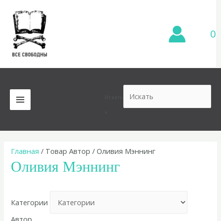
Перейти
к
содержимому
0
Искать
MAIN
×
MENU
Главная
/ Товар Автор / Оливия Мэннинг
Оливия Мэннинг
Категории
Автор