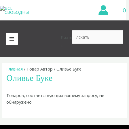
Перейти
0
к
содержимому
Искать
MAIN
×
MENU
Главная
/ Товар Автор / Оливье Буке
Оливье Буке
Товаров, соответствующих вашему запросу, не
обнаружено.