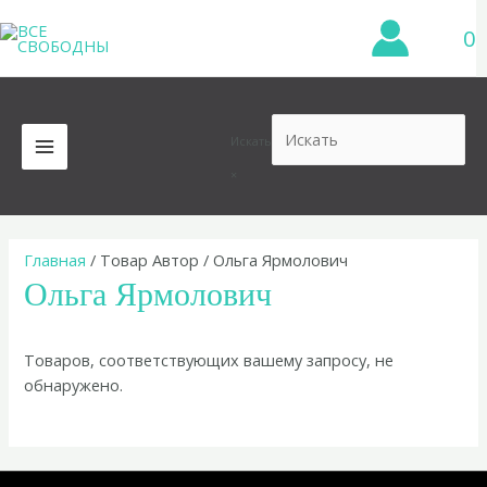
Перейти
0
к
содержимому
Искать
MAIN
×
MENU
Главная
/ Товар Автор / Ольга Ярмолович
Ольга Ярмолович
Товаров, соответствующих вашему запросу, не
обнаружено.