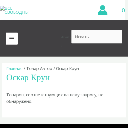
Перейти
0
к
содержимому
Искать
MAIN
×
MENU
Главная
/ Товар Автор / Оскар Крун
Оскар Крун
Товаров, соответствующих вашему запросу, не
обнаружено.