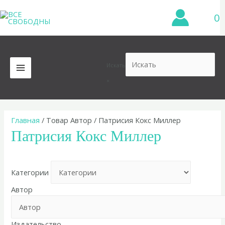
Перейти
0
к
содержимому
Искать
MAIN
×
MENU
Главная
/ Товар Автор / Патрисия Кокс Миллер
Патрисия Кокс Миллер
Категории
Автор
Издательство