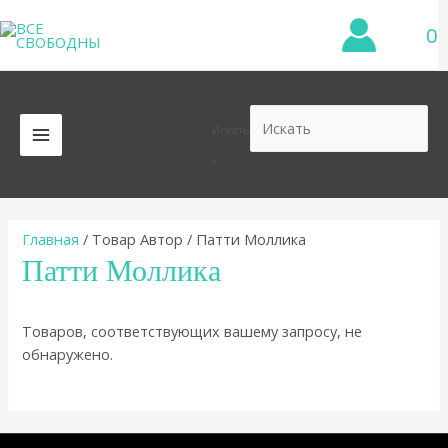
Перейти
0
к
содержимому
Искать
MAIN
×
MENU
Главная
/ Товар Автор / Патти Моллика
Патти Моллика
Товаров, соответствующих вашему запросу, не
обнаружено.