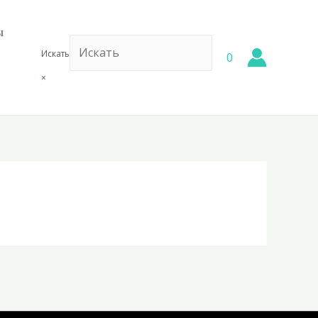
ы
Искать
0
×