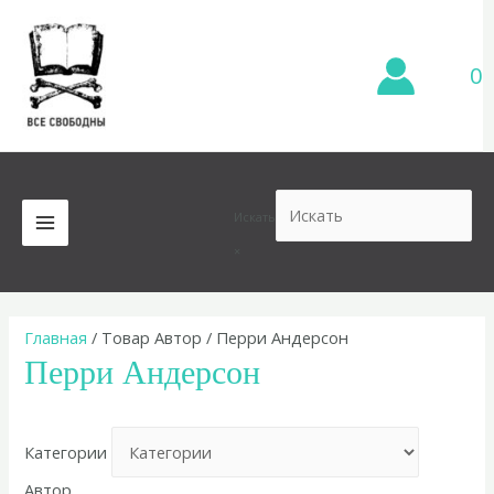
Перейти
к
содержимому
0
Искать
MAIN
×
MENU
Главная
/ Товар Автор / Перри Андерсон
Перри Андерсон
Категории
Автор