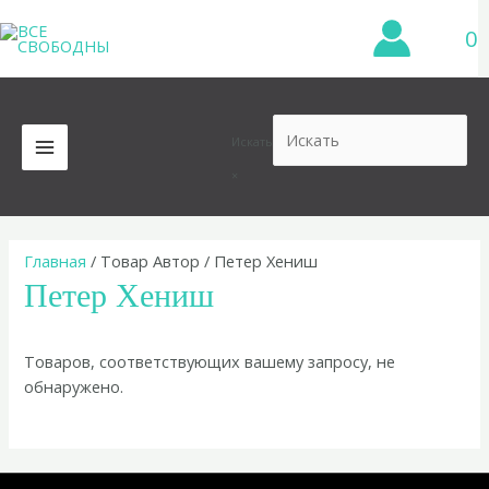
Перейти
0
к
содержимому
Искать
MAIN
×
MENU
Главная
/ Товар Автор / Петер Хениш
Петер Хениш
Товаров, соответствующих вашему запросу, не
обнаружено.