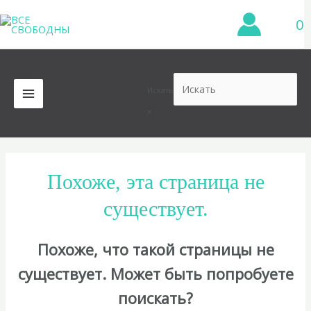
Перейти
0
к
содержимому
Искать
MAIN
×
MENU
Похоже, эта страница не
существует.
Похоже, что такой страницы не
существует. Может быть попробуете
поискать?