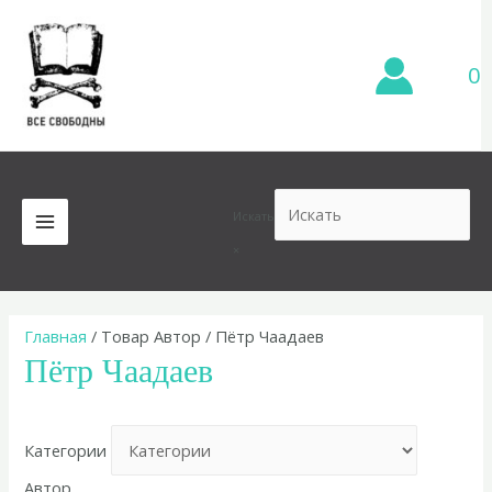
Перейти
к
содержимому
0
Искать
MAIN
×
MENU
Главная
/ Товар Автор / Пётр Чаадаев
Пётр Чаадаев
Категории
Автор