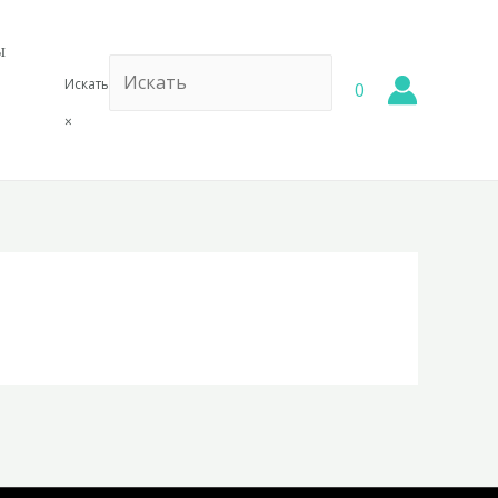
ы
Искать
0
×