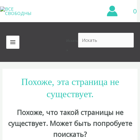
Перейти
0
к
содержимому
Искать
MAIN
×
MENU
Похоже, эта страница не
существует.
Похоже, что такой страницы не
существует. Может быть попробуете
поискать?