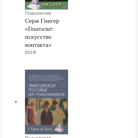
Психология
Серж Гингер
«Гештальт:
искусство
контакта»
655
₽
Психология