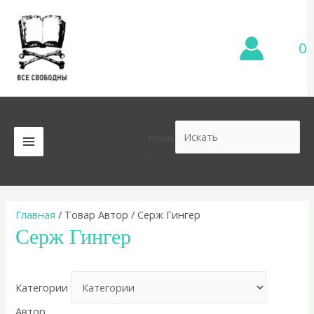
Перейти
к
содержимому
0
Искать
MAIN
×
MENU
Главная
/ Товар Автор / Серж Гингер
Серж Гингер
Категории
Автор