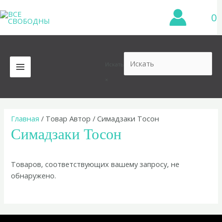
Перейти
0
к
содержимому
Искать
MAIN
×
MENU
Главная
/ Товар Автор / Симадзаки Тосон
Симадзаки Тосон
Товаров, соответствующих вашему запросу, не
обнаружено.