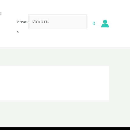
ы
Искать
0
×