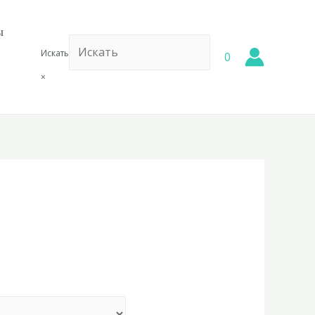
ы
Искать
0
×