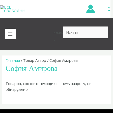
Перейти
0
к
содержимому
Искать
MAIN
×
MENU
Главная
/ Товар Автор / София Амирова
София Амирова
Товаров, соответствующих вашему запросу, не
обнаружено.