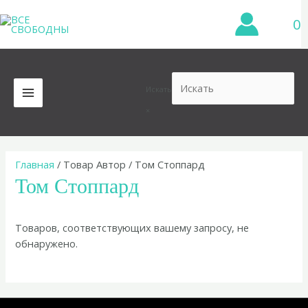
Перейти
0
к
содержимому
Искать
MAIN
×
MENU
Главная
/ Товар Автор / Том Стоппард
Том Стоппард
Товаров, соответствующих вашему запросу, не
обнаружено.