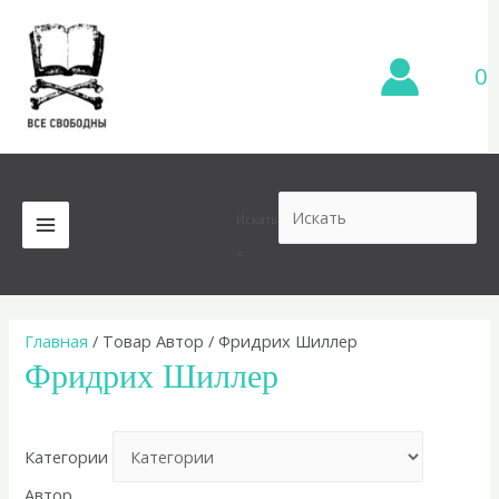
Перейти
к
содержимому
0
Искать
MAIN
×
MENU
Главная
/ Товар Автор / Фридрих Шиллер
Фридрих Шиллер
Категории
Автор