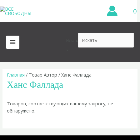
Перейти
0
к
содержимому
Искать
MAIN
×
MENU
Главная
/ Товар Автор / Ханс Фаллада
Ханс Фаллада
Товаров, соответствующих вашему запросу, не
обнаружено.