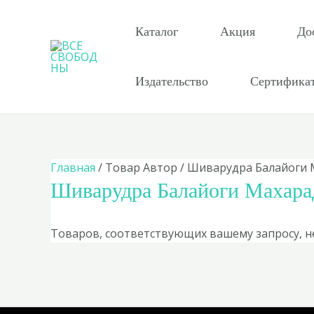
Перейти
к
Каталог
Акция
До
содержимому
Издательство
Сертифика
Главная
/ Товар Автор / Шиварудра Балайоги
Шиварудра Балайоги Махар
Товаров, соответствующих вашему запросу, н