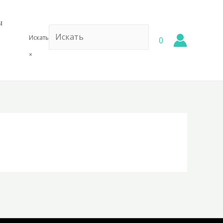
ы
Искать
0
×