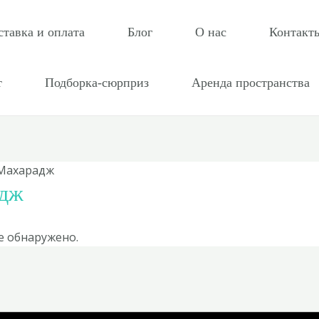
ставка и оплата
Блог
О нас
Контакт
т
Подборка-сюрприз
Аренда пространства
 Махарадж
адж
е обнаружено.