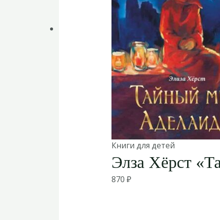
Книги для детей
Элза Хёрст «Т
870
₽