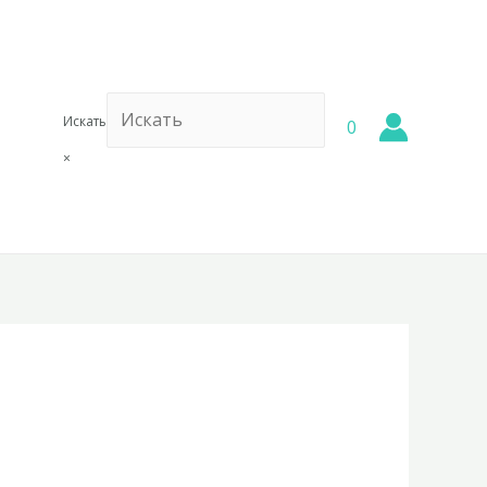
Искать
0
×