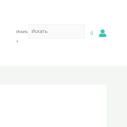
Искать
0
×