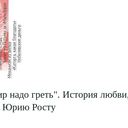
р надо греть". История любви,
р Юрию Росту