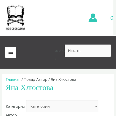
Перейти
к
содержимому
0
Искать
MAIN
×
MENU
Главная
/ Товар Автор / Яна Хлюстова
Яна Хлюстова
Категории
Автор