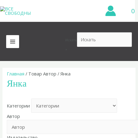
Перейти
0
к
содержимому
Искать
MAIN
×
MENU
Главная
/ Товар Автор / Янка
Янка
Категории
Автор
Издательство