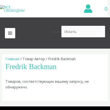
Перейти
0
к
содержимому
Искать
MAIN
×
MENU
Главная
/ Товар Автор / Fredrik Backman
Fredrik Backman
Товаров, соответствующих вашему запросу, не
обнаружено.