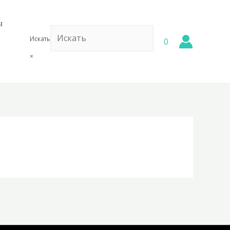
ы
Искать
0
×