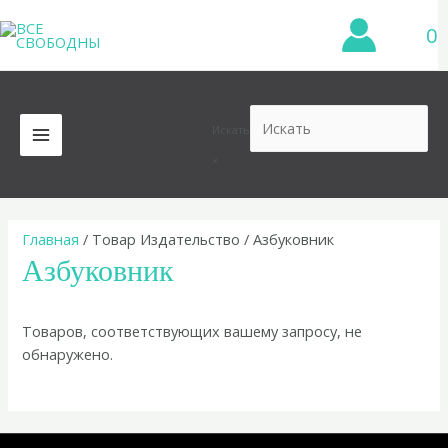
Перейти
0
к
содержимому
Искать
MAIN
×
MENU
Главная
/ Товар Издательство / Азбуковник
Азбуковник
Товаров, соответствующих вашему запросу, не
обнаружено.