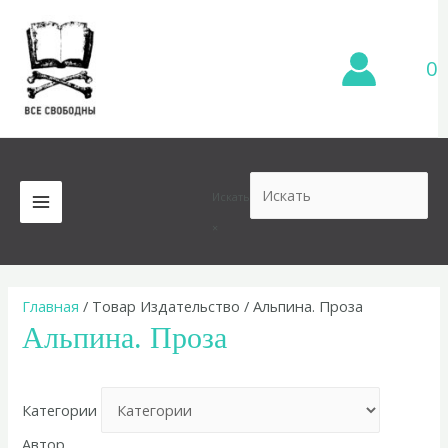
Перейти
к
содержимому
0
Искать
MAIN
×
MENU
Главная
/ Товар Издательство / Альпина. Проза
Альпина. Проза
Категории
Автор