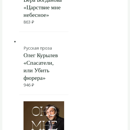
«Царствие мне
небесное»
863
₽
Русская проза
Олег Курылев
«Спасатели,
или Убить
фюрера»
946
₽