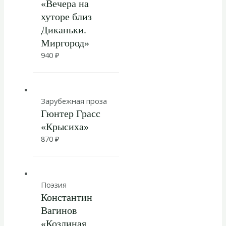
«Вечера на
хуторе близ
Диканьки.
Миргород»
940
₽
Зарубежная проза
Гюнтер Грасс
«Крысиха»
870
₽
Поэзия
Константин
Вагинов
«Козлиная