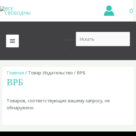
Перейти
0
к
содержимому
Искать
MAIN
×
MENU
Главная
/ Товар Издательство / ВРБ
ВРБ
Товаров, соответствующих вашему запросу, не
обнаружено.