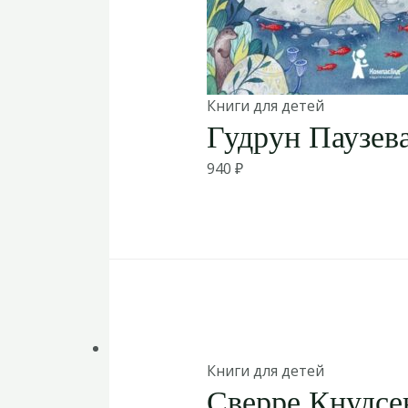
Книги для детей
Гудрун Паузев
940
₽
Книги для детей
Сверре Кнудсе