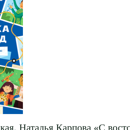
ая, Наталья Карпова «С восто