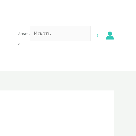
Искать
0
×