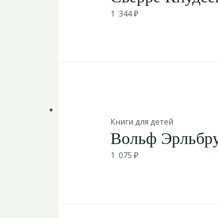
1 344
₽
Книги для детей
Вольф Эрльбру
1 075
₽