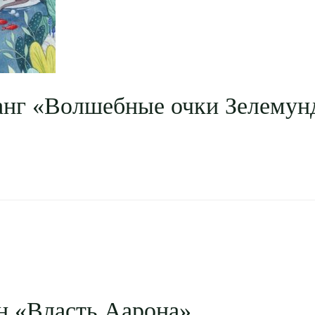
анг «Волшебные очки Зелемун
н «Власть Аарона»