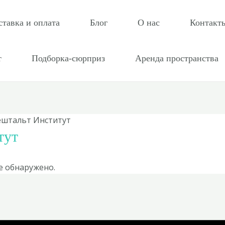
ставка и оплата
Блог
О нас
Контакт
т
Подборка-сюрприз
Аренда пространства
ештальт Институт
тут
е обнаружено.