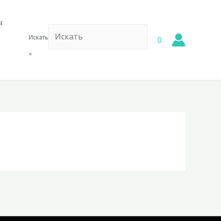
ы
Искать
0
×