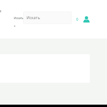
ы
Искать
0
×