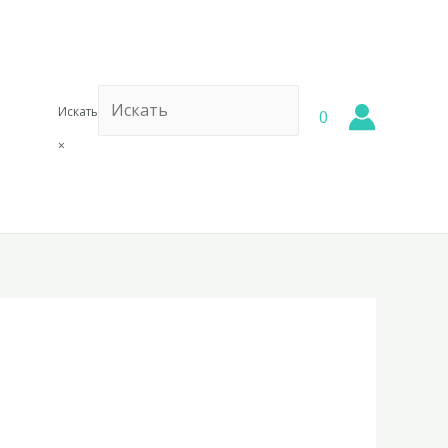
Искать
0
×