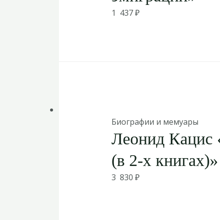
1 437
₽
Биографии и мемуары
Леонид Кацис 
(в 2-х книгах)»
3 830
₽