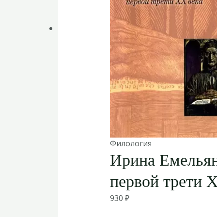
Филология
Ирина Емельян
первой трети 
930
₽