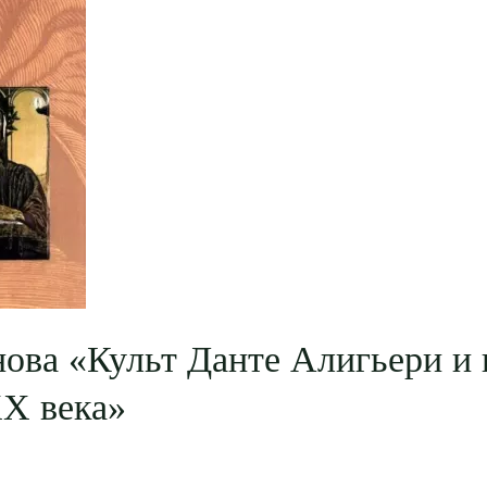
ова «Культ Данте Алигьери и 
ХХ века»