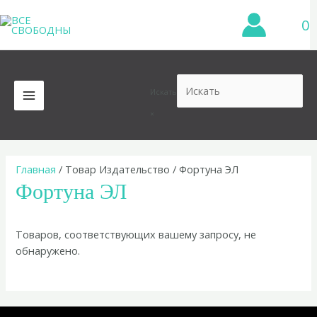
Перейти
0
к
содержимому
Искать
MAIN
×
MENU
Главная
/ Товар Издательство / Фортуна ЭЛ
Фортуна ЭЛ
Товаров, соответствующих вашему запросу, не
обнаружено.