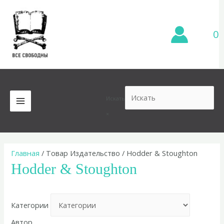
Перейти
к
содержимому
0
Искать
MAIN
×
MENU
Главная
/ Товар Издательство / Hodder & Stoughton
Hodder & Stoughton
Категории
Автор