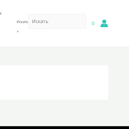
ы
Искать
0
×