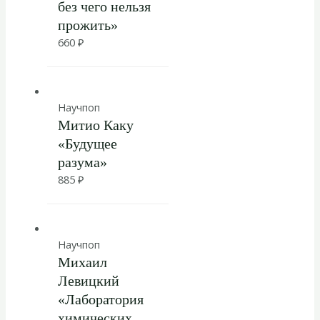
без чего нельзя
прожить»
660
₽
Научпоп
Митио Каку
«Будущее
разума»
885
₽
Научпоп
Михаил
Левицкий
«Лаборатория
химических