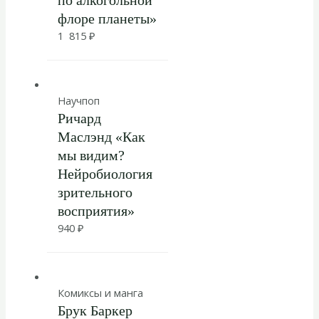
по алкогольной
флоре планеты»
1 815
₽
Научпоп
Ричард
Маслэнд «Как
мы видим?
Нейробиология
зрительного
восприятия»
940
₽
Комиксы и манга
Брук Баркер