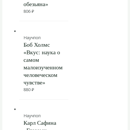
обезьяна»
806
₽
Научпоп
Боб Холмс
«Вкус: наука о
самом
малоизученном
человеческом
чувстве»
880
₽
Научпоп
Карл Сафина