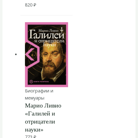
820
₽
Биографии и
мемуары
Марио Ливио
«Галилей и
отрицатели
науки»
773
₽