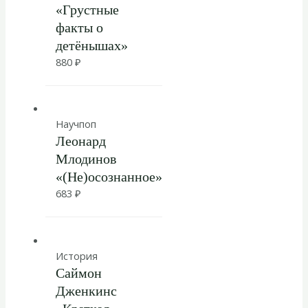
«Грустные
факты о
детёнышах»
880
₽
Научпоп
Леонард
Млодинов
«(Не)осознанное»
683
₽
История
Саймон
Дженкинс