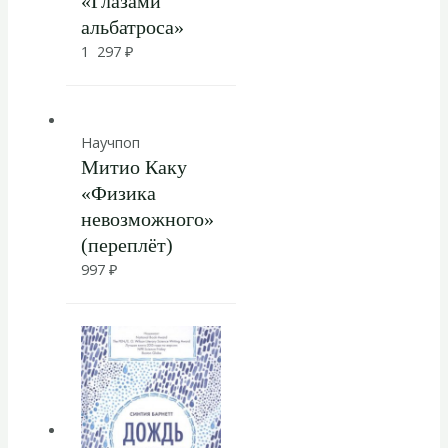
«Глазами
альбатроса»
1 297
₽
Научпоп
Митио Каку
«Физика
невозможного»
(переплёт)
997
₽