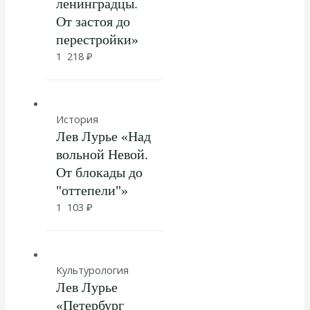
ленинградцы.
От застоя до
перестройки»
1 218
₽
История
Лев Лурье «Над
вольной Невой.
От блокады до
"оттепели"»
1 103
₽
Культурология
Лев Лурье
«Петербург