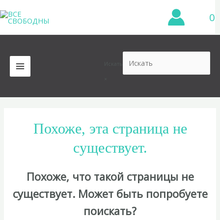
Перейти
0
к
содержимому
Искать
MAIN
×
MENU
Похоже, эта страница не
существует.
Похоже, что такой страницы не
существует. Может быть попробуете
поискать?