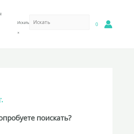
ы
Искать
0
×
.
опробуете поискать?